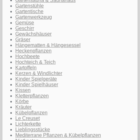
Gartensauna & Saunahaus
Gartenstühle
Gartentische
Gartenwerkzeug
Gemüse
Geschirr
Gewächshäuser
Gräser
Hängematten & Hängesessel
Heckenpflanzen
Hochbeete
Hochteich & Teich
Kartoffeln
Kerzen & Windlichter
Kinder Spielgeräte
Kinder Spielhäuser
Kissen
Kletterpflanzen
Körbe
Kräuter
Kübelpflanzen
Le Creuset
Lichterkette
Lieblingsstücke
Mediterrane Pflanzen & Kübelpflanzen