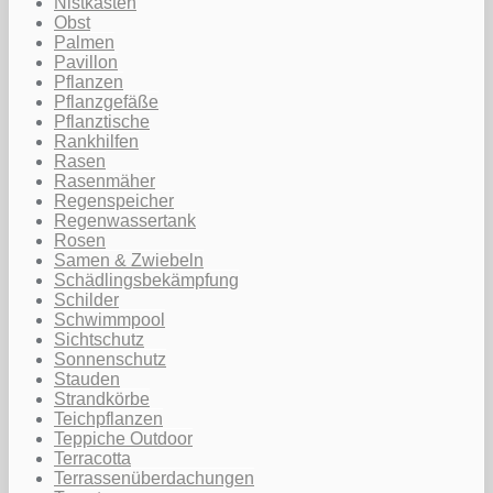
Nistkasten
Obst
Palmen
Pavillon
Pflanzen
Pflanzgefäße
Pflanztische
Rankhilfen
Rasen
Rasenmäher
Regenspeicher
Regenwassertank
Rosen
Samen & Zwiebeln
Schädlingsbekämpfung
Schilder
Schwimmpool
Sichtschutz
Sonnenschutz
Stauden
Strandkörbe
Teichpflanzen
Teppiche Outdoor
Terracotta
Terrassenüberdachungen