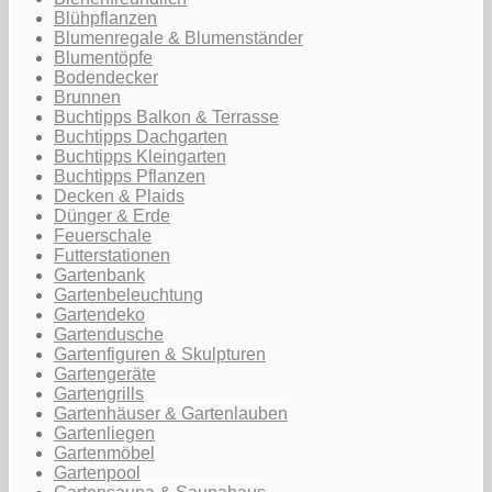
Blühpflanzen
Blumenregale & Blumenständer
Blumentöpfe
Bodendecker
Brunnen
Buchtipps Balkon & Terrasse
Buchtipps Dachgarten
Buchtipps Kleingarten
Buchtipps Pflanzen
Decken & Plaids
Dünger & Erde
Feuerschale
Futterstationen
Gartenbank
Gartenbeleuchtung
Gartendeko
Gartendusche
Gartenfiguren & Skulpturen
Gartengeräte
Gartengrills
Gartenhäuser & Gartenlauben
Gartenliegen
Gartenmöbel
Gartenpool