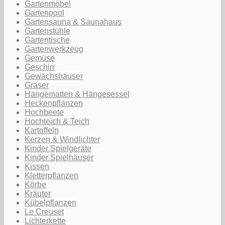
Gartenmöbel
Gartenpool
Gartensauna & Saunahaus
Gartenstühle
Gartentische
Gartenwerkzeug
Gemüse
Geschirr
Gewächshäuser
Gräser
Hängematten & Hängesessel
Heckenpflanzen
Hochbeete
Hochteich & Teich
Kartoffeln
Kerzen & Windlichter
Kinder Spielgeräte
Kinder Spielhäuser
Kissen
Kletterpflanzen
Körbe
Kräuter
Kübelpflanzen
Le Creuset
Lichterkette