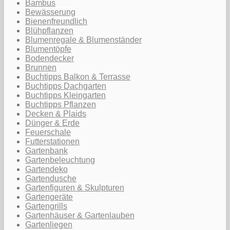
Bambus
Bewässerung
Bienenfreundlich
Blühpflanzen
Blumenregale & Blumenständer
Blumentöpfe
Bodendecker
Brunnen
Buchtipps Balkon & Terrasse
Buchtipps Dachgarten
Buchtipps Kleingarten
Buchtipps Pflanzen
Decken & Plaids
Dünger & Erde
Feuerschale
Futterstationen
Gartenbank
Gartenbeleuchtung
Gartendeko
Gartendusche
Gartenfiguren & Skulpturen
Gartengeräte
Gartengrills
Gartenhäuser & Gartenlauben
Gartenliegen