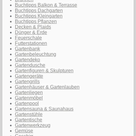
Buchtipps Balkon & Terrasse
Buchtipps Dachgarten
Buchtipps Kleingarten
Buchtipps Pflanzen
Decken & Plaids
Dünger & Erde
Feuerschale
Futterstationen
Gartenbank
Gartenbeleuchtung
Gartendeko
Gartendusche
Gartenfiguren & Skulpturen
Gartengeräte
Gartengrills
Gartenhäuser & Gartenlauben
Gartenliegen
Gartenmöbel
Gartenpool
Gartensauna & Saunahaus
Gartenstühle
Gartentische
Gartenwerkzeug
Gemüse