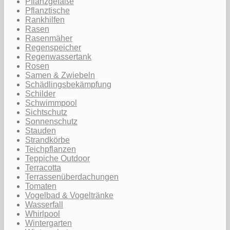
Pflanzgefäße
Pflanztische
Rankhilfen
Rasen
Rasenmäher
Regenspeicher
Regenwassertank
Rosen
Samen & Zwiebeln
Schädlingsbekämpfung
Schilder
Schwimmpool
Sichtschutz
Sonnenschutz
Stauden
Strandkörbe
Teichpflanzen
Teppiche Outdoor
Terracotta
Terrassenüberdachungen
Tomaten
Vogelbad & Vogeltränke
Wasserfall
Whirlpool
Wintergarten