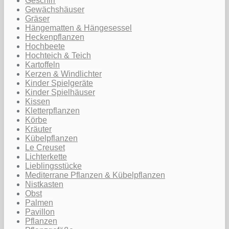
Geschirr
Gewächshäuser
Gräser
Hängematten & Hängesessel
Heckenpflanzen
Hochbeete
Hochteich & Teich
Kartoffeln
Kerzen & Windlichter
Kinder Spielgeräte
Kinder Spielhäuser
Kissen
Kletterpflanzen
Körbe
Kräuter
Kübelpflanzen
Le Creuset
Lichterkette
Lieblingsstücke
Mediterrane Pflanzen & Kübelpflanzen
Nistkasten
Obst
Palmen
Pavillon
Pflanzen