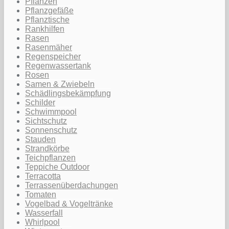
Pflanzen
Pflanzgefäße
Pflanztische
Rankhilfen
Rasen
Rasenmäher
Regenspeicher
Regenwassertank
Rosen
Samen & Zwiebeln
Schädlingsbekämpfung
Schilder
Schwimmpool
Sichtschutz
Sonnenschutz
Stauden
Strandkörbe
Teichpflanzen
Teppiche Outdoor
Terracotta
Terrassenüberdachungen
Tomaten
Vogelbad & Vogeltränke
Wasserfall
Whirlpool