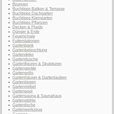
Brunnen
Buchtipps Balkon & Terrasse
Buchtipps Dachgarten
Buchtipps Kleingarten
Buchtipps Pflanzen
Decken & Plaids
Dünger & Erde
Feuerschale
Futterstationen
Gartenbank
Gartenbeleuchtung
Gartendeko
Gartendusche
Gartenfiguren & Skulpturen
Gartengeräte
Gartengrills
Gartenhäuser & Gartenlauben
Gartenliegen
Gartenmöbel
Gartenpool
Gartensauna & Saunahaus
Gartenstühle
Gartentische
Gartenwerkzeug