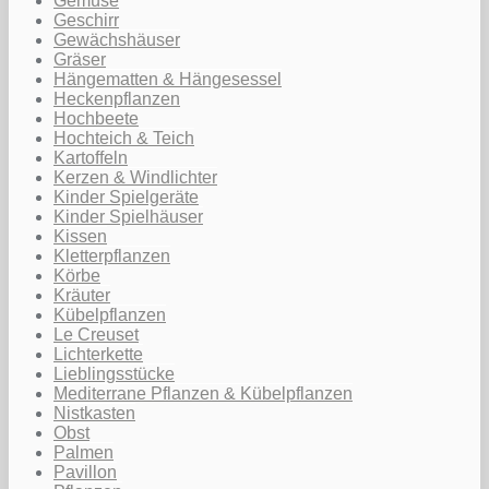
Gemüse
Geschirr
Gewächshäuser
Gräser
Hängematten & Hängesessel
Heckenpflanzen
Hochbeete
Hochteich & Teich
Kartoffeln
Kerzen & Windlichter
Kinder Spielgeräte
Kinder Spielhäuser
Kissen
Kletterpflanzen
Körbe
Kräuter
Kübelpflanzen
Le Creuset
Lichterkette
Lieblingsstücke
Mediterrane Pflanzen & Kübelpflanzen
Nistkasten
Obst
Palmen
Pavillon