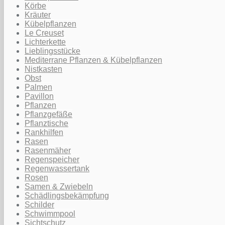
Körbe
Kräuter
Kübelpflanzen
Le Creuset
Lichterkette
Lieblingsstücke
Mediterrane Pflanzen & Kübelpflanzen
Nistkasten
Obst
Palmen
Pavillon
Pflanzen
Pflanzgefäße
Pflanztische
Rankhilfen
Rasen
Rasenmäher
Regenspeicher
Regenwassertank
Rosen
Samen & Zwiebeln
Schädlingsbekämpfung
Schilder
Schwimmpool
Sichtschutz