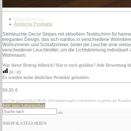
Beschreibung
Ähnliche Produkte
Stehleuchte Decor Stripes mit stilvollem Textilschirm für har
eleganten Design, das sich nahtlos in verschiedene Wohnbereic
Wohnzimmer und Schlafzimmer, bietet die Leuchte eine vielsei
verschiedener Leuchtmittel, um die Lichtstimmung individuell 
Wohnraum.
War dieser Beitrag hilfreich? Hat er euch gefallen? Jede Bewertung hil
[
0
/
0
]
Es wurden keine ähnlichen Produkte gefunden.
89,95 €
inkl. der gesetzlichen MwSt. (Preisänderungen vorbehalten, es gelten die Kondit
Jetzt zum Anbietershop
SHOP-KATEGORIEN