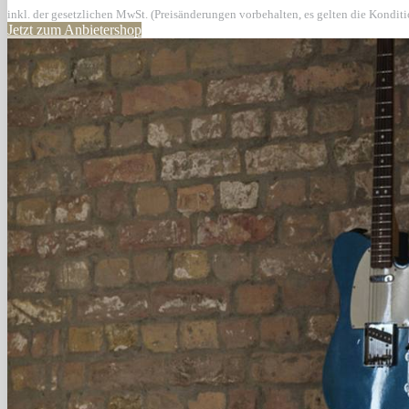
inkl. der gesetzlichen MwSt. (Preisänderungen vorbehalten, es gelten die Kondit
Jetzt zum Anbietershop