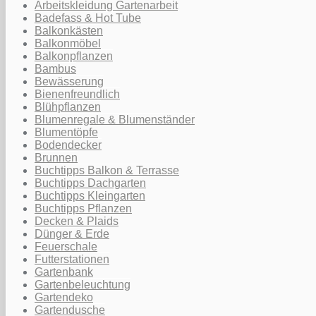
Arbeitskleidung Gartenarbeit
Badefass & Hot Tube
Balkonkästen
Balkonmöbel
Balkonpflanzen
Bambus
Bewässerung
Bienenfreundlich
Blühpflanzen
Blumenregale & Blumenständer
Blumentöpfe
Bodendecker
Brunnen
Buchtipps Balkon & Terrasse
Buchtipps Dachgarten
Buchtipps Kleingarten
Buchtipps Pflanzen
Decken & Plaids
Dünger & Erde
Feuerschale
Futterstationen
Gartenbank
Gartenbeleuchtung
Gartendeko
Gartendusche