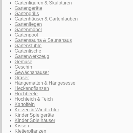
Gartenfiguren & Skulpturen
Gartengeräte
Gartengrills
Gartenhäuser & Gartenlauben
Gartenliegen
Gartenmöbel
Gartenpool
Gartensauna & Saunahaus
Gartenstühle
Gartentische
Gartenwerkzeug
Gemüse
Geschirr
Gewächshäuser
Gräser
Hängematten & Hängesessel
Heckenpflanzen
Hochbeete
Hochteich & Teich
Kartoffeln
Kerzen & Windlichter
Kinder Spielgeräte
Kinder Spielhäuser
Kissen
Kletterpflanzen