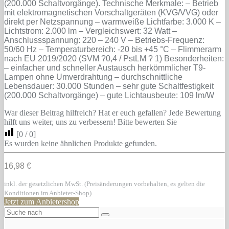
(200.000 Schaltvorgänge). Technische Merkmale: – Betrieb
mit elektromagnetischen Vorschaltgeräten (KVG/VVG) oder
direkt per Netzspannung – warmweiße Lichtfarbe: 3.000 K –
Lichtstrom: 2.000 lm – Vergleichswert: 32 Watt –
Anschlussspannung: 220 – 240 V – Betriebs-Frequenz:
50/60 Hz – Temperaturbereich: -20 bis +45 °C – Flimmerarm
nach EU 2019/2020 (SVM ?0,4 / PstLM ? 1) Besonderheiten:
– einfacher und schneller Austausch herkömmlicher T9-
Lampen ohne Umverdrahtung – durchschnittliche
Lebensdauer: 30.000 Stunden – sehr gute Schaltfestigkeit
(200.000 Schaltvorgänge) – gute Lichtausbeute: 109 lm/W
War dieser Beitrag hilfreich? Hat er euch gefallen? Jede Bewertung
hilft uns weiter, uns zu verbessern! Bitte bewerten Sie
[
0
/
0
]
Es wurden keine ähnlichen Produkte gefunden.
16,98 €
inkl. der gesetzlichen MwSt. (Preisänderungen vorbehalten, es gelten die
Konditionen im Anbieter-Shop)
Jetzt zum Anbietershop