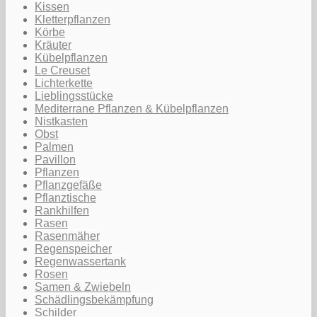
Kissen
Kletterpflanzen
Körbe
Kräuter
Kübelpflanzen
Le Creuset
Lichterkette
Lieblingsstücke
Mediterrane Pflanzen & Kübelpflanzen
Nistkasten
Obst
Palmen
Pavillon
Pflanzen
Pflanzgefäße
Pflanztische
Rankhilfen
Rasen
Rasenmäher
Regenspeicher
Regenwassertank
Rosen
Samen & Zwiebeln
Schädlingsbekämpfung
Schilder