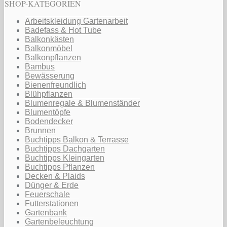
SHOP-KATEGORIEN
Arbeitskleidung Gartenarbeit
Badefass & Hot Tube
Balkonkästen
Balkonmöbel
Balkonpflanzen
Bambus
Bewässerung
Bienenfreundlich
Blühpflanzen
Blumenregale & Blumenständer
Blumentöpfe
Bodendecker
Brunnen
Buchtipps Balkon & Terrasse
Buchtipps Dachgarten
Buchtipps Kleingarten
Buchtipps Pflanzen
Decken & Plaids
Dünger & Erde
Feuerschale
Futterstationen
Gartenbank
Gartenbeleuchtung