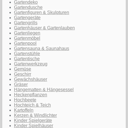
Gartendeko
Gartendusche
Gartenfiguren & Skulpturen
Gartengeräte
Gartengrills
Gartenhäuser & Gartenlauben
Gartenliegen
Gartenmöbel
Gartenpool
Gartensauna & Saunahaus
Gartenstühle
Gartentische
Gartenwerkzeug
Gemüse
Geschirr
Gewächshäuser
Gräser
Hängematten & Hängesessel
Heckenpflanzen
Hochbeete
Hochteich & Teich
Kartoffeln
Kerzen & Windlichter
Kinder Spielgeräte
Kinder Spielhäuser