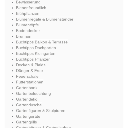
Bewässerung
Bienenfreundlich
Blühpflanzen
Blumenregale & Blumenständer
Blumentöpfe
Bodendecker
Brunnen
Buchtipps Balkon & Terrasse
Buchtipps Dachgarten
Buchtipps Kleingarten
Buchtipps Pflanzen
Decken & Plaids
Dünger & Erde
Feuerschale
Futterstationen
Gartenbank
Gartenbeleuchtung
Gartendeko
Gartendusche
Gartenfiguren & Skulpturen
Gartengeräte
Gartengrills
Gartenhäuser & Gartenlauben