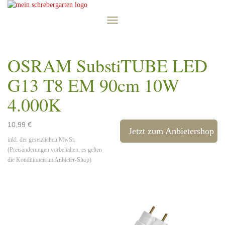
Skip
to
Toggle
main
navigation
content
OSRAM SubstiTUBE LED
G13 T8 EM 90cm 10W
4.000K
10,99 €
Jetzt zum Anbietershop
inkl. der gesetzlichen MwSt.
(Preisänderungen vorbehalten, es gelten
die Konditionen im Anbieter-Shop)