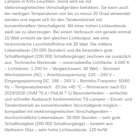
Lampen in KVG-Leuchten. Somit wird sie mit
elektromagnetischen Vorschaltgeräten betrieben. Sie kann auch
bei niedrigen Temperaturen von bis zu minus 20 Grad verwendet
werden und eignet sich für den Tandembetrieb mit
konventionellem Vorschaltgerät. Mit einer hohen Lichtausbeute
weiß sie zu überzeugen. Bei einem Verbrauch von gerade einmal
10 Watt erreicht sie den gleichen Lichtoutput, wie eine
herkömmliche Leuchtstoffröhre mit 30 Watt. Die mittlere
Lebensdauer (30.000 Stunden) und die besonders gute
Schaltfestigkeit (200.000 Schaltvorgänge) zeichnen sie zusätzlich
aus. Technische Merkmale: – universalweiße Lichtfarbe: 4.000 K
– Lichtstrom: 1.200 lm – Vergleichswert: 30 Watt – Stromart:
Wechselstrom (AC) – Anschlussspannung: 220 – 240 V –
Eingangsspannung DC: 186 – 260 V – Betriebs-Frequenz: 50/60
Hz – Temperaturbereich: -20 bis +45 °C – flimmerarm nach EU
2019/2020 (SVM ?0,4 / PstLM ? 1) Besonderheiten: – einfacher
und schneller Austausch herkömmlicher T8-Lampen – Einzel- und
Tandembetrieb an konventionellem Vorschaltgerät möglich –
kompatibel mit elektromagnetischen Vorschaltgeräten –
durchschnittliche Lebensdauer: 30.000 Stunden – sehr gute
Schaltfestigkeit (200.000 Schaltvorgänge) – besteht aus
bleifreiem Glas – sehr hohe Lichtausbeute: 120 lm/W