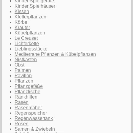
Kinder Spielgeräte
Kinder Spielhäuser
Kissen
Kletterpflanzen
Körbe
Kräuter
Kübelpflanzen
Le Creuset
Lichterkette
Lieblingsstücke
Mediterrane Pflanzen & Kübelpflanzen
Nistkasten
Obst
Palmen
Pavillon
Pflanzen
Pflanzgefäße
Pflanztische
Rankhilfen
Rasen
Rasenmäher
Regenspeicher
Regenwassertank
Rosen
Samen & Zwiebeln