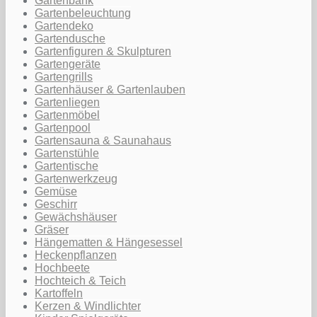
Gartenbank
Gartenbeleuchtung
Gartendeko
Gartendusche
Gartenfiguren & Skulpturen
Gartengeräte
Gartengrills
Gartenhäuser & Gartenlauben
Gartenliegen
Gartenmöbel
Gartenpool
Gartensauna & Saunahaus
Gartenstühle
Gartentische
Gartenwerkzeug
Gemüse
Geschirr
Gewächshäuser
Gräser
Hängematten & Hängesessel
Heckenpflanzen
Hochbeete
Hochteich & Teich
Kartoffeln
Kerzen & Windlichter