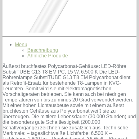
Menu
Beschreibung
Ähnliche Produkte
Äußerst bruchfestes Polycarbonat-Gehäuse: LED-Röhre
SubstiTUBE G13 T8 EM PC, 15 W, 6.500 K Die LED-
Röhrenlampe SubstiTUBE G13 T8 EM Polycarbonat dient
als Retrofit-Ersatz für bestehende T8-Lampen in KVG-
Leuchten. Somit wird sie mit elektromagnetischen
Vorschaltgeräten betrieben. Sie kann auch bei niedrigen
Temperaturen von bis zu minus 20 Grad verwendet werden.
Mit einer hohen Lichtausbeute sowie mit einem äußerst
bruchfesten Gehäuse aus Polycarbonat weiß sie zu
überzeugen. Die mittlere Lebensdauer (30.000 Stunden) und
die besonders gute Schaltfestigkeit (200.000
Schaltvorgänge) zeichnen sie zusätzlich aus. Technische
Merkmale: – tageslichtweiße Lichtfarbe: 6.500 K –
Lichtstrom: 1.800 lm – Vergleichswert: 36 Watt – Stromart: