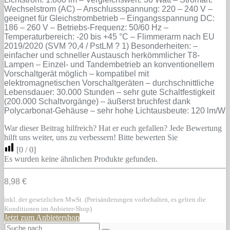
Wechselstrom (AC) – Anschlussspannung: 220 – 240 V –
geeignet für Gleichstrombetrieb – Eingangsspannung DC:
186 – 260 V – Betriebs-Frequenz: 50/60 Hz –
Temperaturbereich: -20 bis +45 °C – Flimmerarm nach EU
2019/2020 (SVM ?0,4 / PstLM ? 1) Besonderheiten: –
einfacher und schneller Austausch herkömmlicher T8-
Lampen – Einzel- und Tandembetrieb an konventionellem
Vorschaltgerät möglich – kompatibel mit
elektromagnetischen Vorschaltgeräten – durchschnittliche
Lebensdauer: 30.000 Stunden – sehr gute Schaltfestigkeit
(200.000 Schaltvorgänge) – äußerst bruchfest dank
Polycarbonat-Gehäuse – sehr hohe Lichtausbeute: 120 lm/W
War dieser Beitrag hilfreich? Hat er euch gefallen? Jede Bewertung
hilft uns weiter, uns zu verbessern! Bitte bewerten Sie
[
0
/
0
]
Es wurden keine ähnlichen Produkte gefunden.
8,98 €
inkl. der gesetzlichen MwSt. (Preisänderungen vorbehalten, es gelten die
Konditionen im Anbieter-Shop)
Jetzt zum Anbietershop