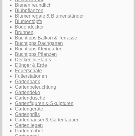
Bienenfreundlich
Blühpflanzen
Blumenregale & Blumenständer
Blumentöpfe
Bodendecker
Brunnen
Buchtipps Balkon & Terrasse
Buchtipps Dachgarten
Buchtipps Kleingarten
Buchtipps Pflanzen
Decken & Plaids
Dünger & Erde
Feuerschale
Futterstationen
Gartenbank
Gartenbeleuchtung
Gartendeko
Gartendusche
Gartenfiguren & Skulpturen
Gartengeräte
Gartengrills
Gartenhäuser & Gartenlauben
Gartenliegen
Gartenmöbel