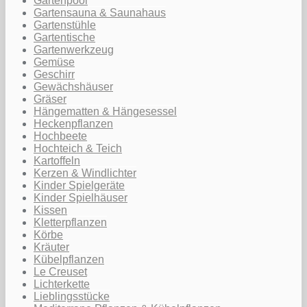
Gartenpool
Gartensauna & Saunahaus
Gartenstühle
Gartentische
Gartenwerkzeug
Gemüse
Geschirr
Gewächshäuser
Gräser
Hängematten & Hängesessel
Heckenpflanzen
Hochbeete
Hochteich & Teich
Kartoffeln
Kerzen & Windlichter
Kinder Spielgeräte
Kinder Spielhäuser
Kissen
Kletterpflanzen
Körbe
Kräuter
Kübelpflanzen
Le Creuset
Lichterkette
Lieblingsstücke