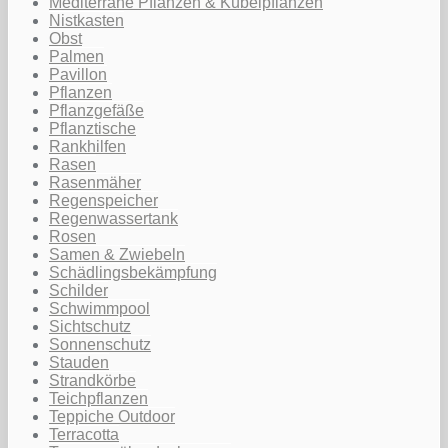
Mediterrane Pflanzen & Kübelpflanzen
Nistkasten
Obst
Palmen
Pavillon
Pflanzen
Pflanzgefäße
Pflanztische
Rankhilfen
Rasen
Rasenmäher
Regenspeicher
Regenwassertank
Rosen
Samen & Zwiebeln
Schädlingsbekämpfung
Schilder
Schwimmpool
Sichtschutz
Sonnenschutz
Stauden
Strandkörbe
Teichpflanzen
Teppiche Outdoor
Terracotta