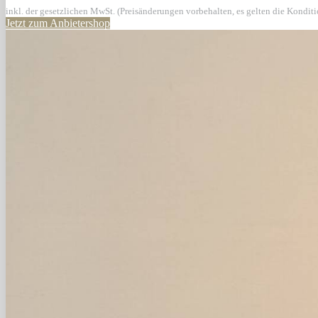
inkl. der gesetzlichen MwSt. (Preisänderungen vorbehalten, es gelten die Kondit
Jetzt zum Anbietershop