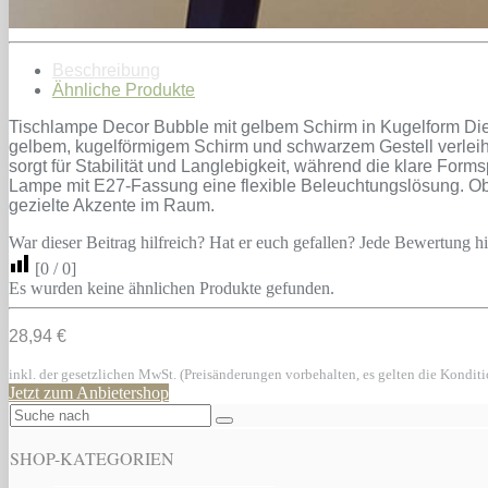
Beschreibung
Ähnliche Produkte
Tischlampe Decor Bubble mit gelbem Schirm in Kugelform Die
gelbem, kugelförmigem Schirm und schwarzem Gestell verleiht 
sorgt für Stabilität und Langlebigkeit, während die klare Form
Lampe mit E27-Fassung eine flexible Beleuchtungslösung. Ob 
gezielte Akzente im Raum.
War dieser Beitrag hilfreich? Hat er euch gefallen? Jede Bewertung hil
[
0
/
0
]
Es wurden keine ähnlichen Produkte gefunden.
28,94 €
inkl. der gesetzlichen MwSt. (Preisänderungen vorbehalten, es gelten die Kondit
Jetzt zum Anbietershop
SHOP-KATEGORIEN