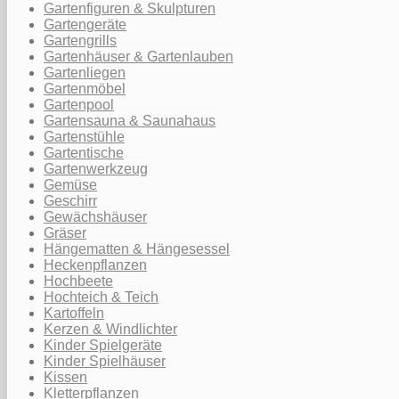
Gartenfiguren & Skulpturen
Gartengeräte
Gartengrills
Gartenhäuser & Gartenlauben
Gartenliegen
Gartenmöbel
Gartenpool
Gartensauna & Saunahaus
Gartenstühle
Gartentische
Gartenwerkzeug
Gemüse
Geschirr
Gewächshäuser
Gräser
Hängematten & Hängesessel
Heckenpflanzen
Hochbeete
Hochteich & Teich
Kartoffeln
Kerzen & Windlichter
Kinder Spielgeräte
Kinder Spielhäuser
Kissen
Kletterpflanzen