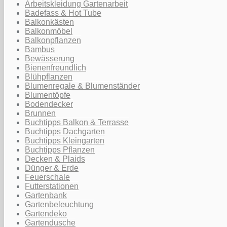
Arbeitskleidung Gartenarbeit
Badefass & Hot Tube
Balkonkästen
Balkonmöbel
Balkonpflanzen
Bambus
Bewässerung
Bienenfreundlich
Blühpflanzen
Blumenregale & Blumenständer
Blumentöpfe
Bodendecker
Brunnen
Buchtipps Balkon & Terrasse
Buchtipps Dachgarten
Buchtipps Kleingarten
Buchtipps Pflanzen
Decken & Plaids
Dünger & Erde
Feuerschale
Futterstationen
Gartenbank
Gartenbeleuchtung
Gartendeko
Gartendusche