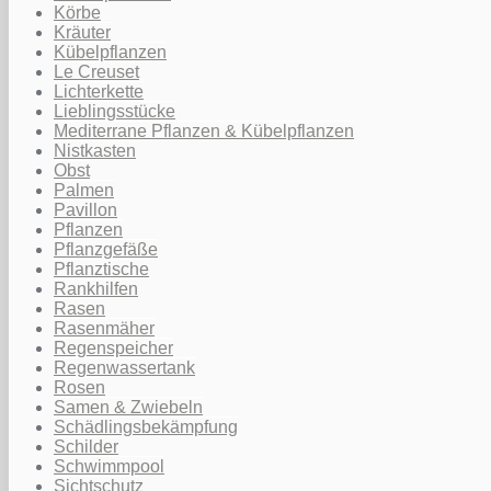
Körbe
Kräuter
Kübelpflanzen
Le Creuset
Lichterkette
Lieblingsstücke
Mediterrane Pflanzen & Kübelpflanzen
Nistkasten
Obst
Palmen
Pavillon
Pflanzen
Pflanzgefäße
Pflanztische
Rankhilfen
Rasen
Rasenmäher
Regenspeicher
Regenwassertank
Rosen
Samen & Zwiebeln
Schädlingsbekämpfung
Schilder
Schwimmpool
Sichtschutz