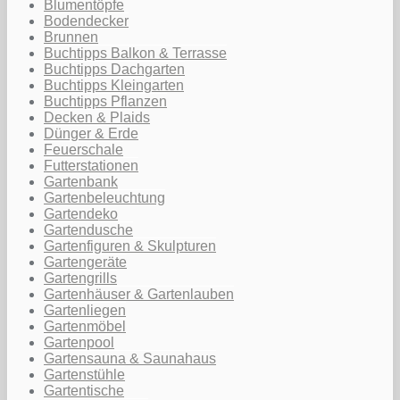
Blumentöpfe
Bodendecker
Brunnen
Buchtipps Balkon & Terrasse
Buchtipps Dachgarten
Buchtipps Kleingarten
Buchtipps Pflanzen
Decken & Plaids
Dünger & Erde
Feuerschale
Futterstationen
Gartenbank
Gartenbeleuchtung
Gartendeko
Gartendusche
Gartenfiguren & Skulpturen
Gartengeräte
Gartengrills
Gartenhäuser & Gartenlauben
Gartenliegen
Gartenmöbel
Gartenpool
Gartensauna & Saunahaus
Gartenstühle
Gartentische