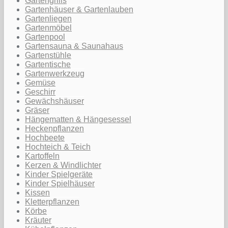
Gartengrills
Gartenhäuser & Gartenlauben
Gartenliegen
Gartenmöbel
Gartenpool
Gartensauna & Saunahaus
Gartenstühle
Gartentische
Gartenwerkzeug
Gemüse
Geschirr
Gewächshäuser
Gräser
Hängematten & Hängesessel
Heckenpflanzen
Hochbeete
Hochteich & Teich
Kartoffeln
Kerzen & Windlichter
Kinder Spielgeräte
Kinder Spielhäuser
Kissen
Kletterpflanzen
Körbe
Kräuter