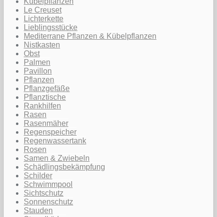
Kübelpflanzen
Le Creuset
Lichterkette
Lieblingsstücke
Mediterrane Pflanzen & Kübelpflanzen
Nistkasten
Obst
Palmen
Pavillon
Pflanzen
Pflanzgefäße
Pflanztische
Rankhilfen
Rasen
Rasenmäher
Regenspeicher
Regenwassertank
Rosen
Samen & Zwiebeln
Schädlingsbekämpfung
Schilder
Schwimmpool
Sichtschutz
Sonnenschutz
Stauden