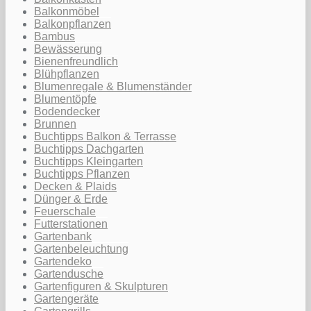
Balkonmöbel
Balkonpflanzen
Bambus
Bewässerung
Bienenfreundlich
Blühpflanzen
Blumenregale & Blumenständer
Blumentöpfe
Bodendecker
Brunnen
Buchtipps Balkon & Terrasse
Buchtipps Dachgarten
Buchtipps Kleingarten
Buchtipps Pflanzen
Decken & Plaids
Dünger & Erde
Feuerschale
Futterstationen
Gartenbank
Gartenbeleuchtung
Gartendeko
Gartendusche
Gartenfiguren & Skulpturen
Gartengeräte