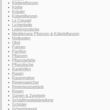
Kletterpflanzen
Körbe
Kräuter
Kübelpflanzen
Le Creuset
Lichterkette
Lieblingsstücke
Mediterrane Pflanzen & Kübelpflanzen
Nistkasten
Obst
Palmen
Pavillon
Pflanzen
Pflanzgefäße
Pflanztische
Rankhilfen
Rasen
Rasenmäher
Regenspeicher
Regenwassertank
Rosen
Samen & Zwiebeln
Schädlingsbekämpfung
Schilder
Schwimmpool