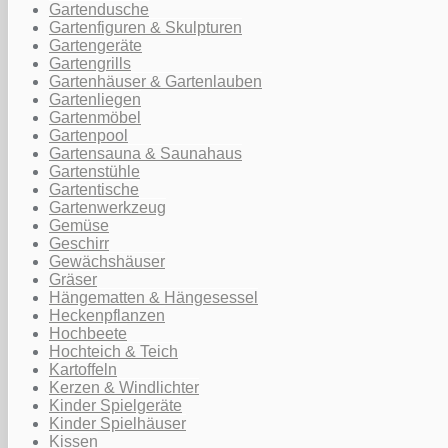
Gartendusche
Gartenfiguren & Skulpturen
Gartengeräte
Gartengrills
Gartenhäuser & Gartenlauben
Gartenliegen
Gartenmöbel
Gartenpool
Gartensauna & Saunahaus
Gartenstühle
Gartentische
Gartenwerkzeug
Gemüse
Geschirr
Gewächshäuser
Gräser
Hängematten & Hängesessel
Heckenpflanzen
Hochbeete
Hochteich & Teich
Kartoffeln
Kerzen & Windlichter
Kinder Spielgeräte
Kinder Spielhäuser
Kissen