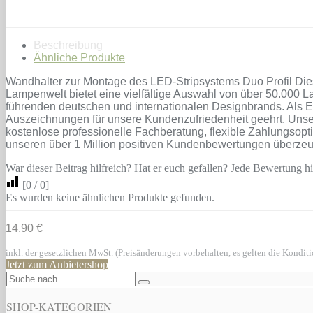
Beschreibung
Ähnliche Produkte
Wandhalter zur Montage des LED-Stripsystems Duo Profil Diese
Lampenwelt bietet eine vielfältige Auswahl von über 50.000 L
führenden deutschen und internationalen Designbrands. Als E
Auszeichnungen für unsere Kundenzufriedenheit geehrt. Unse
kostenlose professionelle Fachberatung, flexible Zahlungsop
unseren über 1 Million positiven Kundenbewertungen überze
War dieser Beitrag hilfreich? Hat er euch gefallen? Jede Bewertung hil
[
0
/
0
]
Es wurden keine ähnlichen Produkte gefunden.
14,90 €
inkl. der gesetzlichen MwSt. (Preisänderungen vorbehalten, es gelten die Kondit
Jetzt zum Anbietershop
SHOP-KATEGORIEN