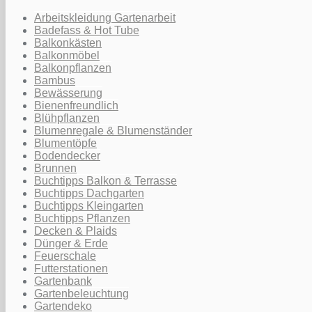
Arbeitskleidung Gartenarbeit
Badefass & Hot Tube
Balkonkästen
Balkonmöbel
Balkonpflanzen
Bambus
Bewässerung
Bienenfreundlich
Blühpflanzen
Blumenregale & Blumenständer
Blumentöpfe
Bodendecker
Brunnen
Buchtipps Balkon & Terrasse
Buchtipps Dachgarten
Buchtipps Kleingarten
Buchtipps Pflanzen
Decken & Plaids
Dünger & Erde
Feuerschale
Futterstationen
Gartenbank
Gartenbeleuchtung
Gartendeko