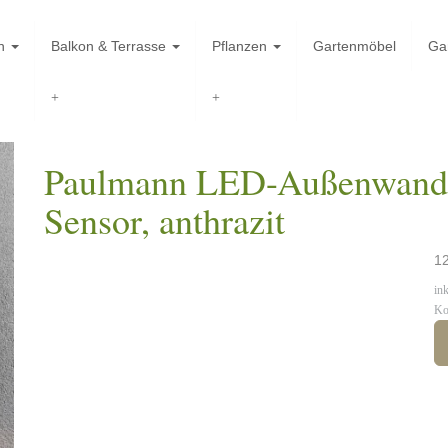
en
Balkon & Terrasse
Pflanzen
Gartenmöbel
Ga
Paulmann LED-Außenwandl
Sensor, anthrazit
12
in
Ko