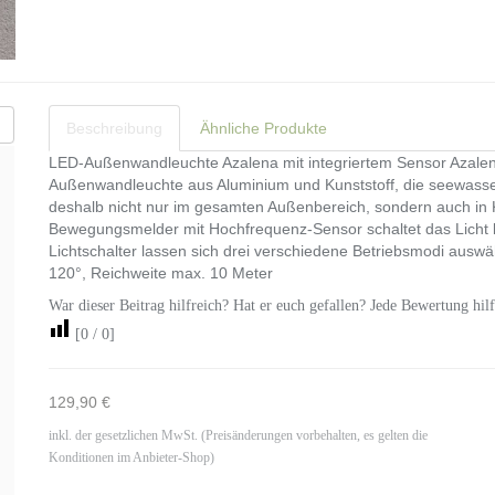
Beschreibung
Ähnliche Produkte
LED-Außenwandleuchte Azalena mit integriertem Sensor Azalena
Außenwandleuchte aus Aluminium und Kunststoff, die seewasse
deshalb nicht nur im gesamten Außenbereich, sondern auch in 
Bewegungsmelder mit Hochfrequenz-Sensor schaltet das Licht b
Lichtschalter lassen sich drei verschiedene Betriebsmodi ausw
120°, Reichweite max. 10 Meter
War dieser Beitrag hilfreich? Hat er euch gefallen? Jede Bewertung hilf
[
0
/
0
]
129,90 €
inkl. der gesetzlichen MwSt. (Preisänderungen vorbehalten, es gelten die
Konditionen im Anbieter-Shop)