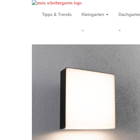
Skip
to
Tipps & Trends
Kleingarten
Dachgart
main
content