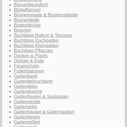
Bienenfreundlich
Blühpflanzen
Blumenregale & Blumenständer
Blumentöpfe
Bodendecker
Brunnen
Buchtipps Balkon & Terrasse
Buchtipps Dachgarten
Buchtipps Kleingarten
Buchtipps Pflanzen
Decken & Plaids
Dünger & Erde
Feuerschale
Futterstationen
Gartenbank
Gartenbeleuchtung
Gartendeko
Gartendusche
Gartenfiguren & Skulpturen
Gartengeräte
Gartengrills
Gartenhäuser & Gartenlauben
Gartenliegen
Gartenmöbel