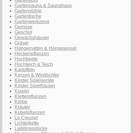
Gartenpool
Gartensauna & Saunahaus
Gartenstühle
Gartentische
Gartenwerkzeug
Gemüse
Geschirr
Gewächshäuser
Gräser
Hängematten & Hängesessel
Heckenpflanzen
Hochbeete
Hochteich & Teich
Kartoffeln
Kerzen & Windlichter
Kinder Spielgeräte
Kinder Spielhäuser
Kissen
Kletterpflanzen
Körbe
Kräuter
Kübelpflanzen
Le Creuset
Lichterkette
Lieblingsstücke