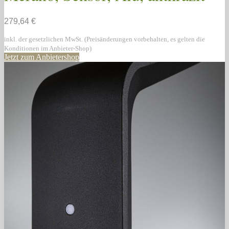
279,64 €
inkl. der gesetzlichen MwSt. (Preisänderungen vorbehalten, es gelten die
Konditionen im Anbieter-Shop)
Jetzt zum Anbietershop