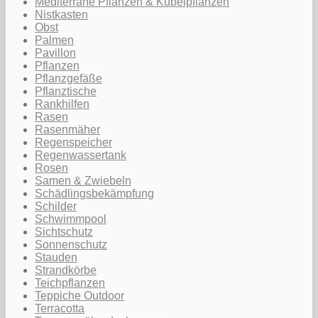
Mediterrane Pflanzen & Kübelpflanzen
Nistkasten
Obst
Palmen
Pavillon
Pflanzen
Pflanzgefäße
Pflanztische
Rankhilfen
Rasen
Rasenmäher
Regenspeicher
Regenwassertank
Rosen
Samen & Zwiebeln
Schädlingsbekämpfung
Schilder
Schwimmpool
Sichtschutz
Sonnenschutz
Stauden
Strandkörbe
Teichpflanzen
Teppiche Outdoor
Terracotta