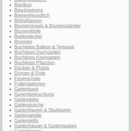
Bambus
Bewässerung
Bienenfreundlich
Blühpflanzen
Blumenregale & Blumenständer
Blumentöpfe
Bodendecker
Brunnen
Buchtipps Balkon & Terrasse
Buchtipps Dachgarten
Buchtipps Kleingarten
Buchtipps Pflanzen
Decken & Plaids
Dünger & Erde
Feuerschale
Futterstationen
Gartenbank
Gartenbeleuchtung
Gartendeko
Gartendusche
Gartenfiguren & Skulpturen
Gartengeräte
Gartengrills
Gartenhäuser & Gartenlauben