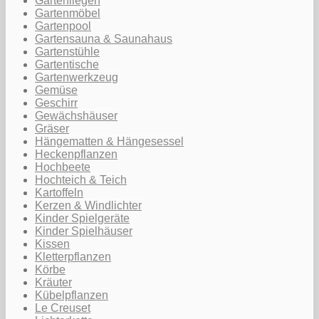
Gartenliegen
Gartenmöbel
Gartenpool
Gartensauna & Saunahaus
Gartenstühle
Gartentische
Gartenwerkzeug
Gemüse
Geschirr
Gewächshäuser
Gräser
Hängematten & Hängesessel
Heckenpflanzen
Hochbeete
Hochteich & Teich
Kartoffeln
Kerzen & Windlichter
Kinder Spielgeräte
Kinder Spielhäuser
Kissen
Kletterpflanzen
Körbe
Kräuter
Kübelpflanzen
Le Creuset