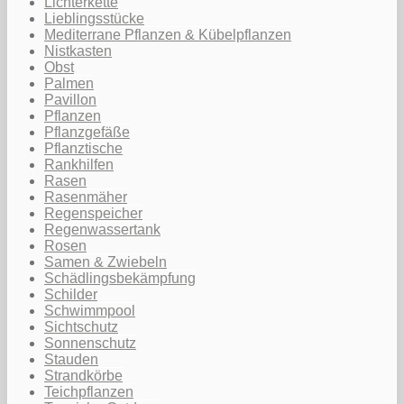
Lichterkette
Lieblingsstücke
Mediterrane Pflanzen & Kübelpflanzen
Nistkasten
Obst
Palmen
Pavillon
Pflanzen
Pflanzgefäße
Pflanztische
Rankhilfen
Rasen
Rasenmäher
Regenspeicher
Regenwassertank
Rosen
Samen & Zwiebeln
Schädlingsbekämpfung
Schilder
Schwimmpool
Sichtschutz
Sonnenschutz
Stauden
Strandkörbe
Teichpflanzen