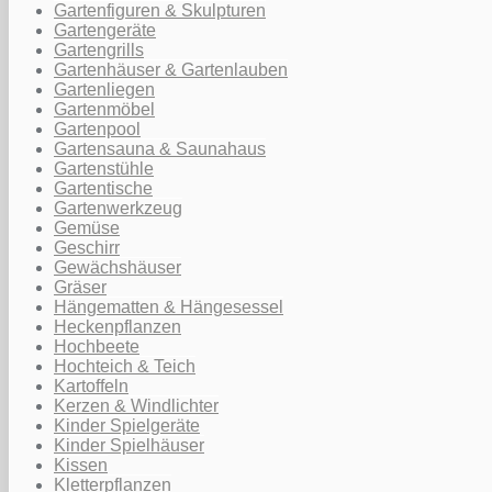
Gartenfiguren & Skulpturen
Gartengeräte
Gartengrills
Gartenhäuser & Gartenlauben
Gartenliegen
Gartenmöbel
Gartenpool
Gartensauna & Saunahaus
Gartenstühle
Gartentische
Gartenwerkzeug
Gemüse
Geschirr
Gewächshäuser
Gräser
Hängematten & Hängesessel
Heckenpflanzen
Hochbeete
Hochteich & Teich
Kartoffeln
Kerzen & Windlichter
Kinder Spielgeräte
Kinder Spielhäuser
Kissen
Kletterpflanzen