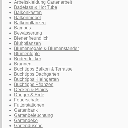
Arbeitskleidung Gartenarbeit
Badefass & Hot Tube
Balkonkästen
Balkonmöbel
Balkonpflanzen
Bambus
Bewässerung
Bienenfreundlich
Blühpflanzen
Blumenregale & Blumenständer
Blumentöpfe
Bodendecker
Brunnen
Buchtipps Balkon & Terrasse
Buchtipps Dachgarten
Buchtipps Kleingarten
Buchtipps Pflanzen
Decken & Plaids
Dünger & Erde
Feuerschale
Futterstationen
Gartenbank
Gartenbeleuchtung
Gartendeko
Gartendusche