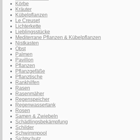
Körbe
Kräuter
Kübelpflanzen
Le Creuset
Lichterkette
Lieblingsstücke
Mediterrane Pflanzen & Kübelpflanzen
Nistkasten
Obst
Palmen
Pavillon
Pflanzen
Pflanzgefäße
Pflanztische
Rankhilfen
Rasen
Rasenmäher
Regenspeicher
Regenwassertank
Rosen
Samen & Zwiebeln
Schädlingsbekämpfung
Schilder
Schwimmpool
Sichtschutz