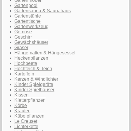
Gartenmöbel
Gartenpool
Gartensauna & Saunahaus
Gartenstühle
Gartentische
Gartenwerkzeug
Gemüse
Geschirr
Gewächshäuser
Gräser
Hängematten & Hängesessel
Heckenpflanzen
Hochbeete
Hochteich & Teich
Kartoffeln
Kerzen & Windlichter
Kinder Spielgeräte
Kinder Spielhäuser
Kissen
Kletterpflanzen
Körbe
Kräuter
Kübelpflanzen
Le Creuset
Lichterkette