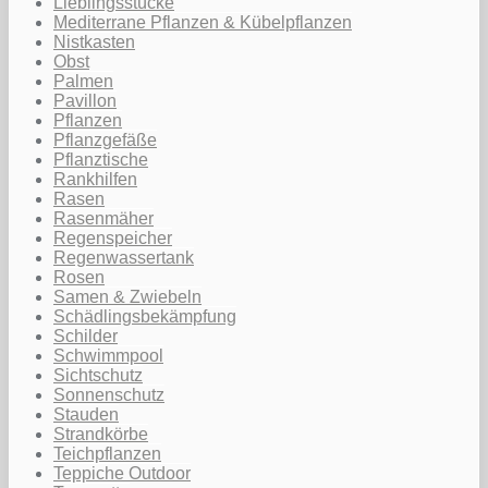
Lieblingsstücke
Mediterrane Pflanzen & Kübelpflanzen
Nistkasten
Obst
Palmen
Pavillon
Pflanzen
Pflanzgefäße
Pflanztische
Rankhilfen
Rasen
Rasenmäher
Regenspeicher
Regenwassertank
Rosen
Samen & Zwiebeln
Schädlingsbekämpfung
Schilder
Schwimmpool
Sichtschutz
Sonnenschutz
Stauden
Strandkörbe
Teichpflanzen
Teppiche Outdoor