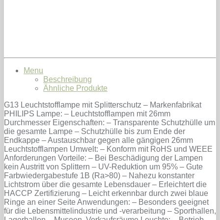
Menu
Beschreibung
Ähnliche Produkte
G13 Leuchtstofflampe mit Splitterschutz – Markenfabrikat
PHILIPS Lampe: – Leuchtstofflampen mit 26mm
Durchmesser Eigenschaften: – Transparente Schutzhülle um
die gesamte Lampe – Schutzhülle bis zum Ende der
Endkappe – Austauschbar gegen alle gängigen 26mm
Leuchtstofflampen Umwelt: – Konform mit RoHS und WEEE
Anforderungen Vorteile: – Bei Beschädigung der Lampen
kein Austritt von Splittern – UV-Reduktion um 95% – Gute
Farbwiedergabestufe 1B (Ra>80) – Nahezu konstanter
Lichtstrom über die gesamte Lebensdauer – Erleichtert die
HACCP Zertifizierung – Leicht erkennbar durch zwei blaue
Ringe an einer Seite Anwendungen: – Besonders geeignet
für die Lebensmittelindustrie und -verarbeitung – Sporthallen,
Lagerhallen – Museen, Verkaufsräume Leuchte: – Betrieb