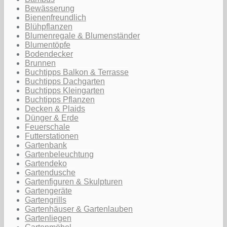
Bewässerung
Bienenfreundlich
Blühpflanzen
Blumenregale & Blumenständer
Blumentöpfe
Bodendecker
Brunnen
Buchtipps Balkon & Terrasse
Buchtipps Dachgarten
Buchtipps Kleingarten
Buchtipps Pflanzen
Decken & Plaids
Dünger & Erde
Feuerschale
Futterstationen
Gartenbank
Gartenbeleuchtung
Gartendeko
Gartendusche
Gartenfiguren & Skulpturen
Gartengeräte
Gartengrills
Gartenhäuser & Gartenlauben
Gartenliegen