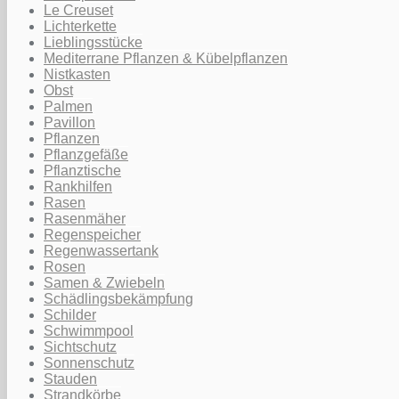
Le Creuset
Lichterkette
Lieblingsstücke
Mediterrane Pflanzen & Kübelpflanzen
Nistkasten
Obst
Palmen
Pavillon
Pflanzen
Pflanzgefäße
Pflanztische
Rankhilfen
Rasen
Rasenmäher
Regenspeicher
Regenwassertank
Rosen
Samen & Zwiebeln
Schädlingsbekämpfung
Schilder
Schwimmpool
Sichtschutz
Sonnenschutz
Stauden
Strandkörbe