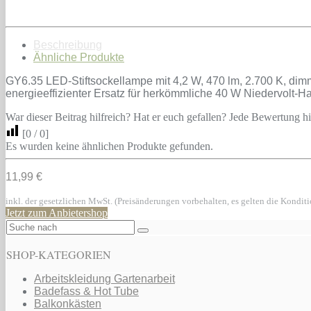
Beschreibung
Ähnliche Produkte
GY6.35 LED-Stiftsockellampe mit 4,2 W, 470 lm, 2.700 K, dimm
energieeffizienter Ersatz für herkömmliche 40 W Niedervolt-H
War dieser Beitrag hilfreich? Hat er euch gefallen? Jede Bewertung hil
[
0
/
0
]
Es wurden keine ähnlichen Produkte gefunden.
11,99 €
inkl. der gesetzlichen MwSt. (Preisänderungen vorbehalten, es gelten die Kondit
Jetzt zum Anbietershop
SHOP-KATEGORIEN
Arbeitskleidung Gartenarbeit
Badefass & Hot Tube
Balkonkästen