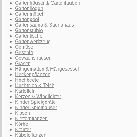
Gartenhäuser & Gartenlauben
Gartenliegen
Gartenmöbel
Gartenpool
Gartensauna & Saunahaus
Gartenstühle
Gartentische
Gartenwerkzeug
Gemüse
Geschirr
Gewächshäuser
Gräser
Hängematten & Hängesessel
Heckenpflanzen
Hochbeete
Hochteich & Teich
Kartoffeln
Kerzen & Windlichter
Kinder Spielgeräte
Kinder Spielhäuser
Kissen
Kletterpflanzen
Körbe
Kräuter
Kübelpflanzen