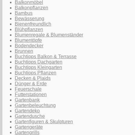
Balkonmöbel
Balkonpflanzen
Bambus
Bewässerung
Bienenfreundlich
Blühpflanzen
Blumenregale & Blumenständer
Blumentöpfe
Bodendecker
Brunnen
Buchtipps Balkon & Terrasse
Buchtipps Dachgarten
Buchtipps Kleingarten
Buchtipps Pflanzen
Decken & Plaids
Dünger & Erde
Feuerschale
Futterstationen
Gartenbank
Gartenbeleuchtung
Gartendeko
Gartendusche
Gartenfiguren & Skulpturen
Gartengeräte
Gartengrills