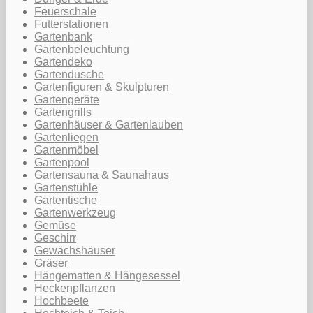
Feuerschale
Futterstationen
Gartenbank
Gartenbeleuchtung
Gartendeko
Gartendusche
Gartenfiguren & Skulpturen
Gartengeräte
Gartengrills
Gartenhäuser & Gartenlauben
Gartenliegen
Gartenmöbel
Gartenpool
Gartensauna & Saunahaus
Gartenstühle
Gartentische
Gartenwerkzeug
Gemüse
Geschirr
Gewächshäuser
Gräser
Hängematten & Hängesessel
Heckenpflanzen
Hochbeete