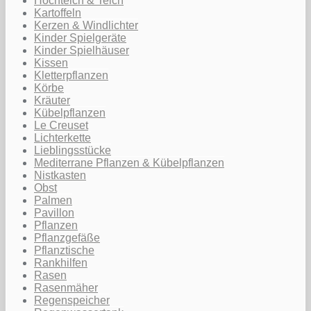
Hochteich & Teich
Kartoffeln
Kerzen & Windlichter
Kinder Spielgeräte
Kinder Spielhäuser
Kissen
Kletterpflanzen
Körbe
Kräuter
Kübelpflanzen
Le Creuset
Lichterkette
Lieblingsstücke
Mediterrane Pflanzen & Kübelpflanzen
Nistkasten
Obst
Palmen
Pavillon
Pflanzen
Pflanzgefäße
Pflanztische
Rankhilfen
Rasen
Rasenmäher
Regenspeicher