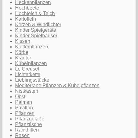
Heckenpflanzen
Hochbeete
Hochteich & Teich
Kartoffeln
Kerzen & Windlichter
Kinder Spielgeräte
Kinder Spielhäuser
Kissen
Kletterpflanzen
Körbe
Kräuter
Kübelpflanzen
Le Creuset
Lichterkette
Lieblingsstücke
Mediterrane Pflanzen & Kübelpflanzen
Nistkasten
Obst
Palmen
Pavillon
Pflanzen
Pflanzgefäße
Pflanztische
Rankhilfen
Rasen