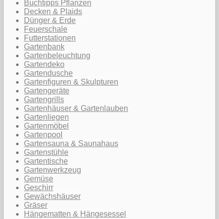
Buchtipps Pflanzen
Decken & Plaids
Dünger & Erde
Feuerschale
Futterstationen
Gartenbank
Gartenbeleuchtung
Gartendeko
Gartendusche
Gartenfiguren & Skulpturen
Gartengeräte
Gartengrills
Gartenhäuser & Gartenlauben
Gartenliegen
Gartenmöbel
Gartenpool
Gartensauna & Saunahaus
Gartenstühle
Gartentische
Gartenwerkzeug
Gemüse
Geschirr
Gewächshäuser
Gräser
Hängematten & Hängesessel