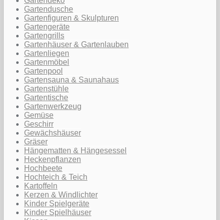
Gartendeko
Gartendusche
Gartenfiguren & Skulpturen
Gartengeräte
Gartengrills
Gartenhäuser & Gartenlauben
Gartenliegen
Gartenmöbel
Gartenpool
Gartensauna & Saunahaus
Gartenstühle
Gartentische
Gartenwerkzeug
Gemüse
Geschirr
Gewächshäuser
Gräser
Hängematten & Hängesessel
Heckenpflanzen
Hochbeete
Hochteich & Teich
Kartoffeln
Kerzen & Windlichter
Kinder Spielgeräte
Kinder Spielhäuser