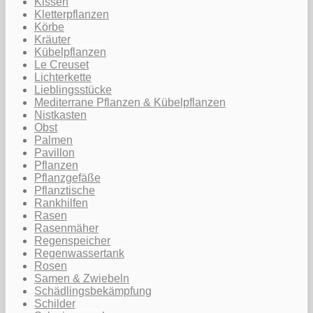
Kissen
Kletterpflanzen
Körbe
Kräuter
Kübelpflanzen
Le Creuset
Lichterkette
Lieblingsstücke
Mediterrane Pflanzen & Kübelpflanzen
Nistkasten
Obst
Palmen
Pavillon
Pflanzen
Pflanzgefäße
Pflanztische
Rankhilfen
Rasen
Rasenmäher
Regenspeicher
Regenwassertank
Rosen
Samen & Zwiebeln
Schädlingsbekämpfung
Schilder