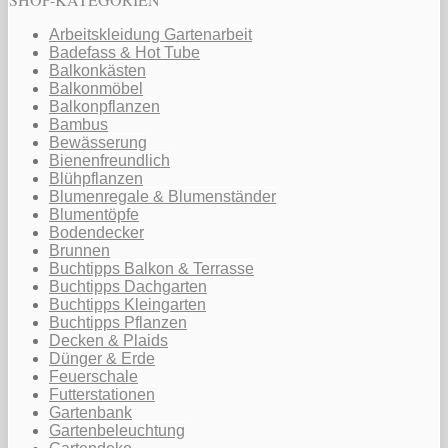
Arbeitskleidung Gartenarbeit
Badefass & Hot Tube
Balkonkästen
Balkonmöbel
Balkonpflanzen
Bambus
Bewässerung
Bienenfreundlich
Blühpflanzen
Blumenregale & Blumenständer
Blumentöpfe
Bodendecker
Brunnen
Buchtipps Balkon & Terrasse
Buchtipps Dachgarten
Buchtipps Kleingarten
Buchtipps Pflanzen
Decken & Plaids
Dünger & Erde
Feuerschale
Futterstationen
Gartenbank
Gartenbeleuchtung