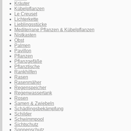
Kräuter
Kübelpflanzen
Le Creuset
Lichterkette
Lieblingsstücke
Mediterrane Pflanzen & Kübelpflanzen
Nistkasten
Obst
Palmen
Pavillon
Pflanzen
Pflanzgefäße
Pflanztische
Rankhilfen
Rasen
Rasenmäher
Regenspeicher
Regenwassertank
Rosen
Samen & Zwiebeln
Schädlingsbekämpfung
Schilder
Schwimmpool
Sichtschutz
Sonnenschutz