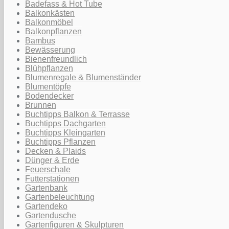
Badefass & Hot Tube
Balkonkästen
Balkonmöbel
Balkonpflanzen
Bambus
Bewässerung
Bienenfreundlich
Blühpflanzen
Blumenregale & Blumenständer
Blumentöpfe
Bodendecker
Brunnen
Buchtipps Balkon & Terrasse
Buchtipps Dachgarten
Buchtipps Kleingarten
Buchtipps Pflanzen
Decken & Plaids
Dünger & Erde
Feuerschale
Futterstationen
Gartenbank
Gartenbeleuchtung
Gartendeko
Gartendusche
Gartenfiguren & Skulpturen