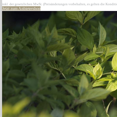
inkl. der gesetzlichen MwSt. (Preisänderungen vorbehalten, es gelten die Kondit
Jetzt zum Anbietershop