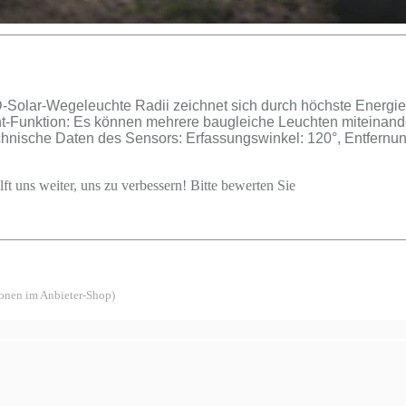
olar-Wegeleuchte Radii zeichnet sich durch höchste Energiee
ht-Funktion: Es können mehrere baugleiche Leuchten miteinande
chnische Daten des Sensors: Erfassungswinkel: 120°, Entfernung
ft uns weiter, uns zu verbessern! Bitte bewerten Sie
ionen im Anbieter-Shop)