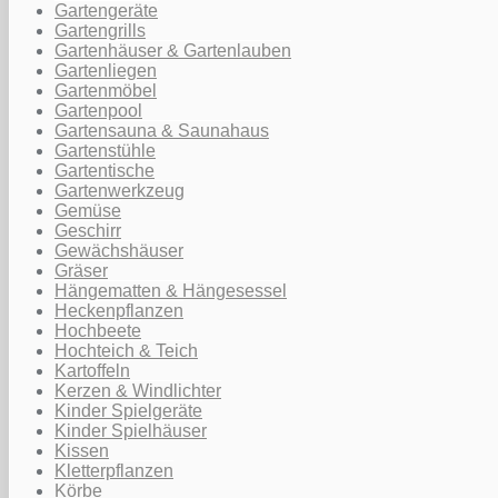
Gartengeräte
Gartengrills
Gartenhäuser & Gartenlauben
Gartenliegen
Gartenmöbel
Gartenpool
Gartensauna & Saunahaus
Gartenstühle
Gartentische
Gartenwerkzeug
Gemüse
Geschirr
Gewächshäuser
Gräser
Hängematten & Hängesessel
Heckenpflanzen
Hochbeete
Hochteich & Teich
Kartoffeln
Kerzen & Windlichter
Kinder Spielgeräte
Kinder Spielhäuser
Kissen
Kletterpflanzen
Körbe