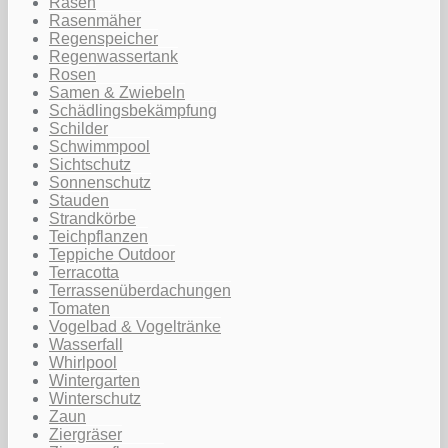
Rasen
Rasenmäher
Regenspeicher
Regenwassertank
Rosen
Samen & Zwiebeln
Schädlingsbekämpfung
Schilder
Schwimmpool
Sichtschutz
Sonnenschutz
Stauden
Strandkörbe
Teichpflanzen
Teppiche Outdoor
Terracotta
Terrassenüberdachungen
Tomaten
Vogelbad & Vogeltränke
Wasserfall
Whirlpool
Wintergarten
Winterschutz
Zaun
Ziergräser