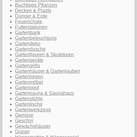
Buchtipps Pflanzen
Decken & Plaids
Dünger & Erde
Feuerschale
Futterstationen
Gartenbank
Gartenbeleuchtung
Gartendeko
Gartendusche
Gartenfiguren & Skulpturen
Gartengeräte
Gartengrills
Gartenhäuser & Gartenlauben
Gartenliegen
Gartenmöbel
Gartenpool
Gartensauna & Saunahaus
Gartenstühle
Gartentische
Gartenwerkzeug
Gemüse
Geschirr
Gewächshäuser
Gräser