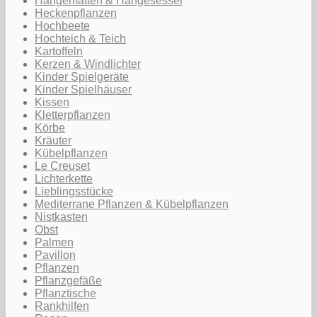
Hängematten & Hängesessel
Heckenpflanzen
Hochbeete
Hochteich & Teich
Kartoffeln
Kerzen & Windlichter
Kinder Spielgeräte
Kinder Spielhäuser
Kissen
Kletterpflanzen
Körbe
Kräuter
Kübelpflanzen
Le Creuset
Lichterkette
Lieblingsstücke
Mediterrane Pflanzen & Kübelpflanzen
Nistkasten
Obst
Palmen
Pavillon
Pflanzen
Pflanzgefäße
Pflanztische
Rankhilfen