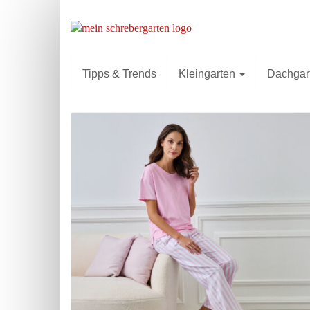
Skip
to
main
content
Tipps & Trends
Kleingarten
Dachgar