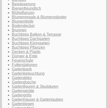
Bewässerung
Bienenfreundlich
Blühpflanzen
Blumenregale & Blumenständer
Blumentöpfe
Bodendecker
Brunnen
Buchtipps Balkon & Terrasse
Buchtipps Dachgarten
Buchtipps Kleingarten
Buchtipps Pflanzen
Decken & Plaids
Dünger & Erde
Feuerschale
Futterstationen
Gartenbank
Gartenbeleuchtung
Gartendeko
Gartendusche
Gartenfiguren & Skulpturen
Gartengeräte
Gartengrills
Gartenhäuser & Gartenlauben
Gartenliegen