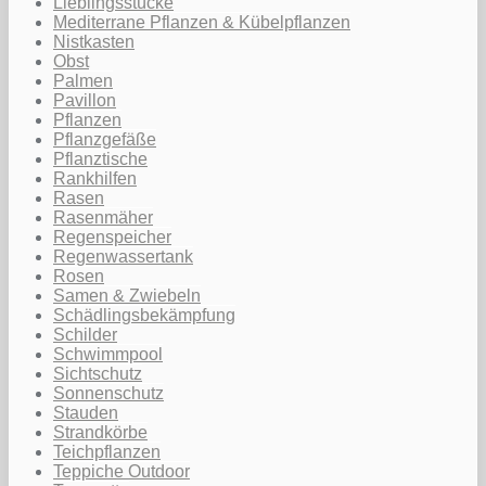
Lieblingsstücke
Mediterrane Pflanzen & Kübelpflanzen
Nistkasten
Obst
Palmen
Pavillon
Pflanzen
Pflanzgefäße
Pflanztische
Rankhilfen
Rasen
Rasenmäher
Regenspeicher
Regenwassertank
Rosen
Samen & Zwiebeln
Schädlingsbekämpfung
Schilder
Schwimmpool
Sichtschutz
Sonnenschutz
Stauden
Strandkörbe
Teichpflanzen
Teppiche Outdoor