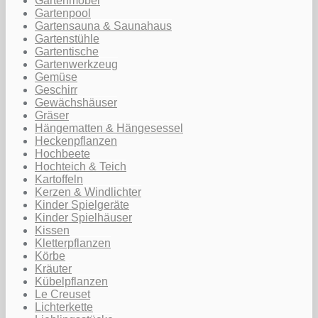
Gartenmöbel
Gartenpool
Gartensauna & Saunahaus
Gartenstühle
Gartentische
Gartenwerkzeug
Gemüse
Geschirr
Gewächshäuser
Gräser
Hängematten & Hängesessel
Heckenpflanzen
Hochbeete
Hochteich & Teich
Kartoffeln
Kerzen & Windlichter
Kinder Spielgeräte
Kinder Spielhäuser
Kissen
Kletterpflanzen
Körbe
Kräuter
Kübelpflanzen
Le Creuset
Lichterkette