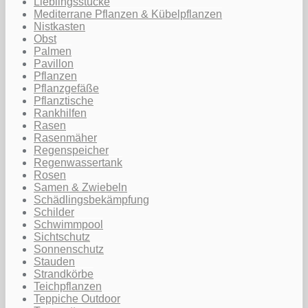
Lieblingsstücke
Mediterrane Pflanzen & Kübelpflanzen
Nistkasten
Obst
Palmen
Pavillon
Pflanzen
Pflanzgefäße
Pflanztische
Rankhilfen
Rasen
Rasenmäher
Regenspeicher
Regenwassertank
Rosen
Samen & Zwiebeln
Schädlingsbekämpfung
Schilder
Schwimmpool
Sichtschutz
Sonnenschutz
Stauden
Strandkörbe
Teichpflanzen
Teppiche Outdoor