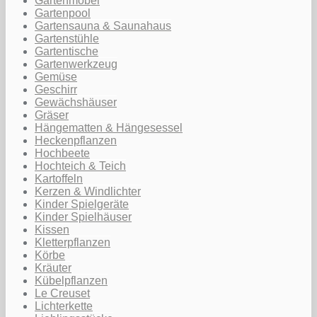
Gartenmöbel
Gartenpool
Gartensauna & Saunahaus
Gartenstühle
Gartentische
Gartenwerkzeug
Gemüse
Geschirr
Gewächshäuser
Gräser
Hängematten & Hängesessel
Heckenpflanzen
Hochbeete
Hochteich & Teich
Kartoffeln
Kerzen & Windlichter
Kinder Spielgeräte
Kinder Spielhäuser
Kissen
Kletterpflanzen
Körbe
Kräuter
Kübelpflanzen
Le Creuset
Lichterkette