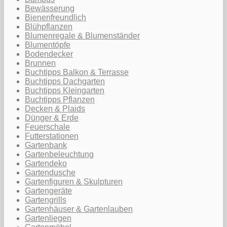
Bewässerung
Bienenfreundlich
Blühpflanzen
Blumenregale & Blumenständer
Blumentöpfe
Bodendecker
Brunnen
Buchtipps Balkon & Terrasse
Buchtipps Dachgarten
Buchtipps Kleingarten
Buchtipps Pflanzen
Decken & Plaids
Dünger & Erde
Feuerschale
Futterstationen
Gartenbank
Gartenbeleuchtung
Gartendeko
Gartendusche
Gartenfiguren & Skulpturen
Gartengeräte
Gartengrills
Gartenhäuser & Gartenlauben
Gartenliegen