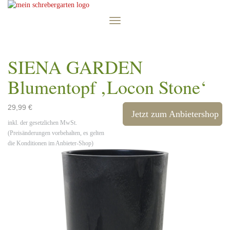
Skip
to
Toggle
main
navigation
content
SIENA GARDEN
Blumentopf ‚Locon Stone‘
29,99 €
Jetzt zum Anbietershop
inkl. der gesetzlichen MwSt.
(Preisänderungen vorbehalten, es gelten
die Konditionen im Anbieter-Shop)