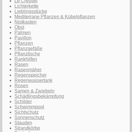
Le Creuset
Lichterkette
Lieblingsstücke
Mediterrane Pflanzen & Kübelpflanzen
Nistkasten
Obst
Palmen
Pavillon
Pflanzen
Pflanzgefäße
Pflanztische
Rankhilfen
Rasen
Rasenmäher
Regenspeicher
Regenwassertank
Rosen
Samen & Zwiebeln
Schädlingsbekämpfung
Schilder
Schwimmpool
Sichtschutz
Sonnenschutz
Stauden
Strandkörbe