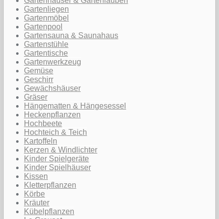
Gartenhäuser & Gartenlauben
Gartenliegen
Gartenmöbel
Gartenpool
Gartensauna & Saunahaus
Gartenstühle
Gartentische
Gartenwerkzeug
Gemüse
Geschirr
Gewächshäuser
Gräser
Hängematten & Hängesessel
Heckenpflanzen
Hochbeete
Hochteich & Teich
Kartoffeln
Kerzen & Windlichter
Kinder Spielgeräte
Kinder Spielhäuser
Kissen
Kletterpflanzen
Körbe
Kräuter
Kübelpflanzen