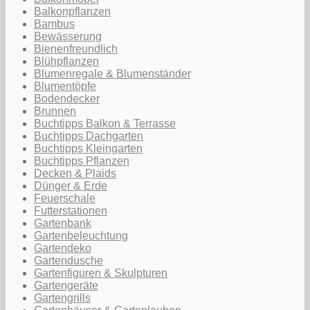
Balkonpflanzen
Bambus
Bewässerung
Bienenfreundlich
Blühpflanzen
Blumenregale & Blumenständer
Blumentöpfe
Bodendecker
Brunnen
Buchtipps Balkon & Terrasse
Buchtipps Dachgarten
Buchtipps Kleingarten
Buchtipps Pflanzen
Decken & Plaids
Dünger & Erde
Feuerschale
Futterstationen
Gartenbank
Gartenbeleuchtung
Gartendeko
Gartendusche
Gartenfiguren & Skulpturen
Gartengeräte
Gartengrills