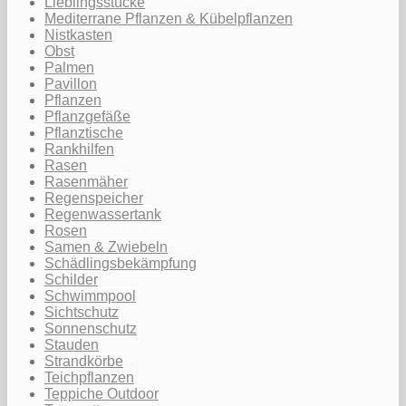
Lieblingsstücke
Mediterrane Pflanzen & Kübelpflanzen
Nistkasten
Obst
Palmen
Pavillon
Pflanzen
Pflanzgefäße
Pflanztische
Rankhilfen
Rasen
Rasenmäher
Regenspeicher
Regenwassertank
Rosen
Samen & Zwiebeln
Schädlingsbekämpfung
Schilder
Schwimmpool
Sichtschutz
Sonnenschutz
Stauden
Strandkörbe
Teichpflanzen
Teppiche Outdoor