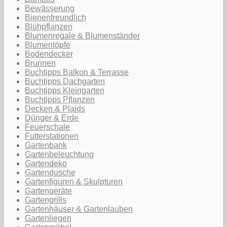
Bewässerung
Bienenfreundlich
Blühpflanzen
Blumenregale & Blumenständer
Blumentöpfe
Bodendecker
Brunnen
Buchtipps Balkon & Terrasse
Buchtipps Dachgarten
Buchtipps Kleingarten
Buchtipps Pflanzen
Decken & Plaids
Dünger & Erde
Feuerschale
Futterstationen
Gartenbank
Gartenbeleuchtung
Gartendeko
Gartendusche
Gartenfiguren & Skulpturen
Gartengeräte
Gartengrills
Gartenhäuser & Gartenlauben
Gartenliegen