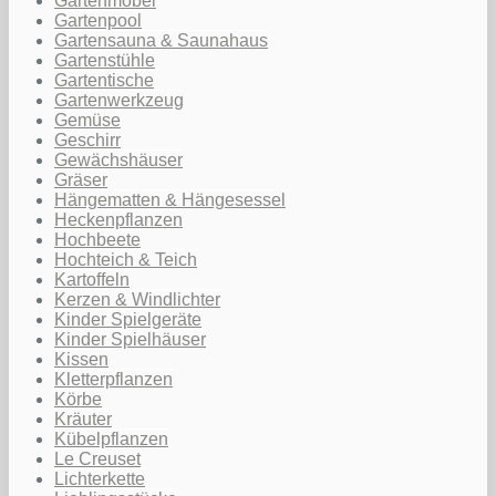
Gartenmöbel
Gartenpool
Gartensauna & Saunahaus
Gartenstühle
Gartentische
Gartenwerkzeug
Gemüse
Geschirr
Gewächshäuser
Gräser
Hängematten & Hängesessel
Heckenpflanzen
Hochbeete
Hochteich & Teich
Kartoffeln
Kerzen & Windlichter
Kinder Spielgeräte
Kinder Spielhäuser
Kissen
Kletterpflanzen
Körbe
Kräuter
Kübelpflanzen
Le Creuset
Lichterkette