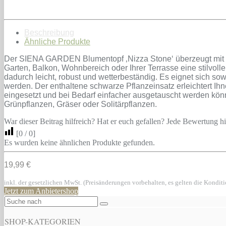
Beschreibung
Ähnliche Produkte
Der SIENA GARDEN Blumentopf ‚Nizza Stone‘ überzeugt mit se
Garten, Balkon, Wohnbereich oder Ihrer Terrasse eine stilvoll
dadurch leicht, robust und wetterbeständig. Es eignet sich s
werden. Der enthaltene schwarze Pflanzeinsatz erleichtert Ih
eingesetzt und bei Bedarf einfacher ausgetauscht werden könn
Grünpflanzen, Gräser oder Solitärpflanzen.
War dieser Beitrag hilfreich? Hat er euch gefallen? Jede Bewertung hil
[
0
/
0
]
Es wurden keine ähnlichen Produkte gefunden.
19,99 €
inkl. der gesetzlichen MwSt. (Preisänderungen vorbehalten, es gelten die Kondit
Jetzt zum Anbietershop
SHOP-KATEGORIEN