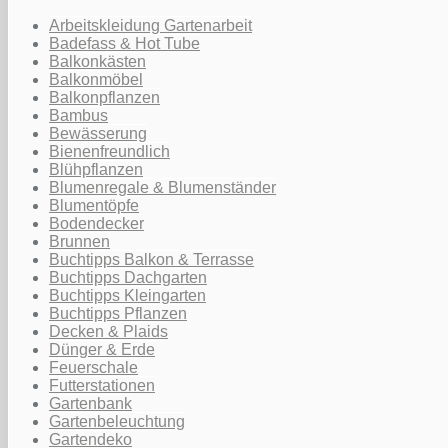
Arbeitskleidung Gartenarbeit
Badefass & Hot Tube
Balkonkästen
Balkonmöbel
Balkonpflanzen
Bambus
Bewässerung
Bienenfreundlich
Blühpflanzen
Blumenregale & Blumenständer
Blumentöpfe
Bodendecker
Brunnen
Buchtipps Balkon & Terrasse
Buchtipps Dachgarten
Buchtipps Kleingarten
Buchtipps Pflanzen
Decken & Plaids
Dünger & Erde
Feuerschale
Futterstationen
Gartenbank
Gartenbeleuchtung
Gartendeko