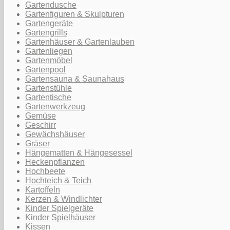
Gartendusche
Gartenfiguren & Skulpturen
Gartengeräte
Gartengrills
Gartenhäuser & Gartenlauben
Gartenliegen
Gartenmöbel
Gartenpool
Gartensauna & Saunahaus
Gartenstühle
Gartentische
Gartenwerkzeug
Gemüse
Geschirr
Gewächshäuser
Gräser
Hängematten & Hängesessel
Heckenpflanzen
Hochbeete
Hochteich & Teich
Kartoffeln
Kerzen & Windlichter
Kinder Spielgeräte
Kinder Spielhäuser
Kissen