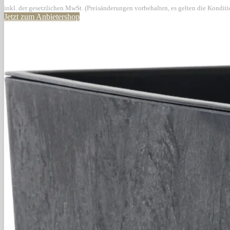
inkl. der gesetzlichen MwSt. (Preisänderungen vorbehalten, es gelten die Kondit
Jetzt zum Anbietershop