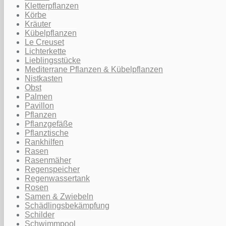
Kletterpflanzen
Körbe
Kräuter
Kübelpflanzen
Le Creuset
Lichterkette
Lieblingsstücke
Mediterrane Pflanzen & Kübelpflanzen
Nistkasten
Obst
Palmen
Pavillon
Pflanzen
Pflanzgefäße
Pflanztische
Rankhilfen
Rasen
Rasenmäher
Regenspeicher
Regenwassertank
Rosen
Samen & Zwiebeln
Schädlingsbekämpfung
Schilder
Schwimmpool