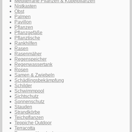
Mediterrane Pflanzen & Kübelpflanzen
Nistkasten
Obst
Palmen
Pavillon
Pflanzen
Pflanzgefäße
Pflanztische
Rankhilfen
Rasen
Rasenmäher
Regenspeicher
Regenwassertank
Rosen
Samen & Zwiebeln
Schädlingsbekämpfung
Schilder
Schwimmpool
Sichtschutz
Sonnenschutz
Stauden
Strandkörbe
Teichpflanzen
Teppiche Outdoor
Terracotta