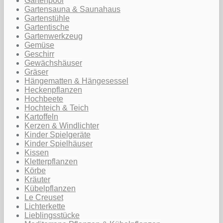
Gartenpool
Gartensauna & Saunahaus
Gartenstühle
Gartentische
Gartenwerkzeug
Gemüse
Geschirr
Gewächshäuser
Gräser
Hängematten & Hängesessel
Heckenpflanzen
Hochbeete
Hochteich & Teich
Kartoffeln
Kerzen & Windlichter
Kinder Spielgeräte
Kinder Spielhäuser
Kissen
Kletterpflanzen
Körbe
Kräuter
Kübelpflanzen
Le Creuset
Lichterkette
Lieblingsstücke