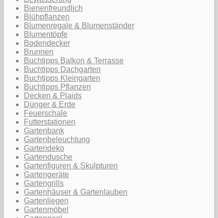
Bienenfreundlich
Blühpflanzen
Blumenregale & Blumenständer
Blumentöpfe
Bodendecker
Brunnen
Buchtipps Balkon & Terrasse
Buchtipps Dachgarten
Buchtipps Kleingarten
Buchtipps Pflanzen
Decken & Plaids
Dünger & Erde
Feuerschale
Futterstationen
Gartenbank
Gartenbeleuchtung
Gartendeko
Gartendusche
Gartenfiguren & Skulpturen
Gartengeräte
Gartengrills
Gartenhäuser & Gartenlauben
Gartenliegen
Gartenmöbel