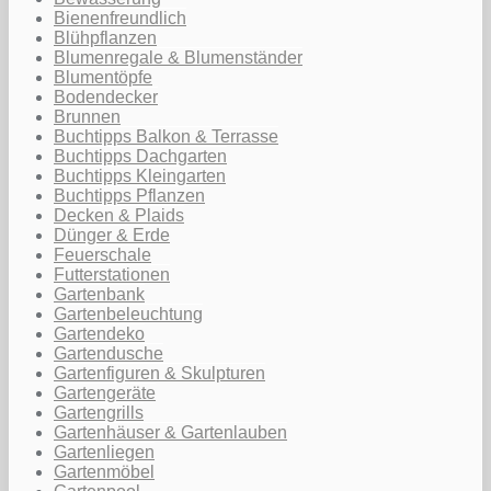
Bienenfreundlich
Blühpflanzen
Blumenregale & Blumenständer
Blumentöpfe
Bodendecker
Brunnen
Buchtipps Balkon & Terrasse
Buchtipps Dachgarten
Buchtipps Kleingarten
Buchtipps Pflanzen
Decken & Plaids
Dünger & Erde
Feuerschale
Futterstationen
Gartenbank
Gartenbeleuchtung
Gartendeko
Gartendusche
Gartenfiguren & Skulpturen
Gartengeräte
Gartengrills
Gartenhäuser & Gartenlauben
Gartenliegen
Gartenmöbel