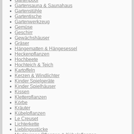
Gartenpool
Gartensauna & Saunahaus
Gartenstühle
Gartentische
Gartenwerkzeug
Gemüse
Geschirr
Gewächshäuser
Gräser
Hängematten & Hängesessel
Heckenpflanzen
Hochbeete
Hochteich & Teich
Kartoffeln
Kerzen & Windlichter
Kinder Spielgeräte
Kinder Spielhäuser
Kissen
Kletterpflanzen
Körbe
Kräuter
Kübelpflanzen
Le Creuset
Lichterkette
Lieblingsstücke