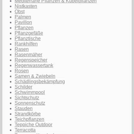
Mediterrane Pflanzen & Kübelpflanzen
Nistkasten
Obst
Palmen
Pavillon
Pflanzen
Pflanzgefäße
Pflanztische
Rankhilfen
Rasen
Rasenmäher
Regenspeicher
Regenwassertank
Rosen
Samen & Zwiebeln
Schädlingsbekämpfung
Schilder
Schwimmpool
Sichtschutz
Sonnenschutz
Stauden
Strandkörbe
Teichpflanzen
Teppiche Outdoor
Terracotta