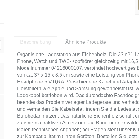
Beschreibung
Ähnliche Produkte
Organisierte Ladestation aus Eichenholz: Die 3?in?1-La
Phone, Watch und TWS-Kopfhörer gleichzeitig mit 16,
Modellnummer 04216000107, verbindet hochwertiges Ei
von ca. 37 x 15 x 8,5 cm sowie eine Leistung von Phon
Headphone 5 V 0,6 A. Verschiedene Kabel und Adapter w
Herstellern wie Apple und Samsung gewährleistet ist,
Ladekabel betrieben wird. Das durchdachte Fachdesign b
beendet das Problem verlegter Ladegeräte und verhedder
und vermeiden Sie Kabelsalat, indem Sie die Ladestati
Bürobedarf nutzen. Das natürliche Eichenholz schafft 
zu einem attraktiven Accessoire auf Büro- oder Privatde
klaren technischen Angaben; bei Fragen steht unser Ku
zur Kompatibilität mit Ihren Geräten. Bestellen Sie jetz