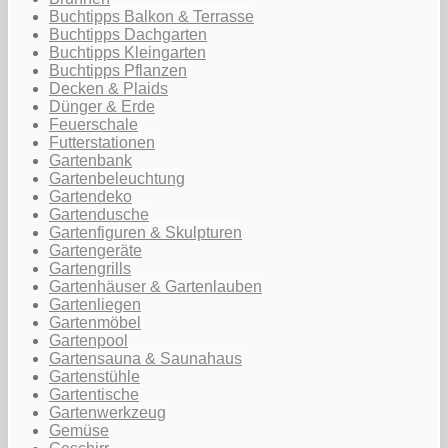
Buchtipps Balkon & Terrasse
Buchtipps Dachgarten
Buchtipps Kleingarten
Buchtipps Pflanzen
Decken & Plaids
Dünger & Erde
Feuerschale
Futterstationen
Gartenbank
Gartenbeleuchtung
Gartendeko
Gartendusche
Gartenfiguren & Skulpturen
Gartengeräte
Gartengrills
Gartenhäuser & Gartenlauben
Gartenliegen
Gartenmöbel
Gartenpool
Gartensauna & Saunahaus
Gartenstühle
Gartentische
Gartenwerkzeug
Gemüse