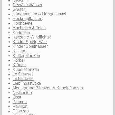
Geschirr
Gewächshäuser
Gräser
Hängematten & Hängesessel
Heckenpflanzen
Hochbeete
Hochteich & Teich
Kartoffeln
Kerzen & Windlichter
Kinder Spielgeräte
Kinder Spielhäuser
Kissen
Kletterpflanzen
Körbe
Kräuter
Kübelpflanzen
Le Creuset
Lichterkette
Lieblingsstücke
Mediterrane Pflanzen & Kübelpflanzen
Nistkasten
Obst
Palmen
Pavillon
Pflanzen