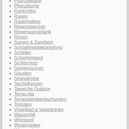
Pflanzgefäße
Pflanztische
Rankhilfen
Rasen
Rasenmäher
Regenspeicher
Regenwassertank
Rosen
Samen & Zwiebeln
Schädlingsbekämpfung
Schilder
Schwimmpool
Sichtschutz
Sonnenschutz
Stauden
Strandkörbe
Teichpflanzen
Teppiche Outdoor
Terracotta
Terrassenüberdachungen
Tomaten
Vogelbad & Vogeltränke
Wasserfall
Whirlpool
Wintergarten