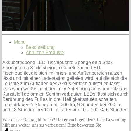
Menu
Beschreibung
Ähnliche Produkte
Akkubetriebene LED-Tischleuchte Sponge on a Stick
Sponge on a Stick ist eine akkubetriebene LED-
Tischleuchte, die sich im Innen- und Außenbereich nutzen
lässt und mit einer Ladestation geliefert wird, auf die sich die
Leuchte zum Aufladen des Akkus einfach aufstellen lässt.
Das warmweiße Licht der im in Anlehnung an einen Pilz aus
Kunststoff geformten Schirm verbauten LEDs lässt sich durch
Berührung des Fußes in drei Helligkeitsstufen schalten.
Leuchtdauer: 5 Stunden bei 300 lm, 9 Stunden bei 200 lm
und 18 Stunden bei 100 lm Ladedauer 0 – 100 %: 6 Stunden
War dieser Beitrag hilfreich? Hat er euch gefallen? Jede Bewertung
hilft uns weiter, uns zu verbessern! Bitte bewerten Sie