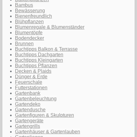
Bambus
Bewässerung
Bienenfreundlich
Blühpflanzen
Blumenregale & Blumenständer
Blumentöpfe
Bodendecker
Brunnen
Buchtipps Balkon & Terrasse
Buchtipps Dachgarten
Buchtipps Kleingarten
Buchtipps Pflanzen
Decken & Plaids
Dünger & Erde
Feuerschale
Futterstationen
Gartenbank
Gartenbeleuchtung
Gartendeko
Gartendusche
Gartenfiguren & Skulpturen
Gartengeräte
Gartengrills
Gartenhäuser & Gartenlauben