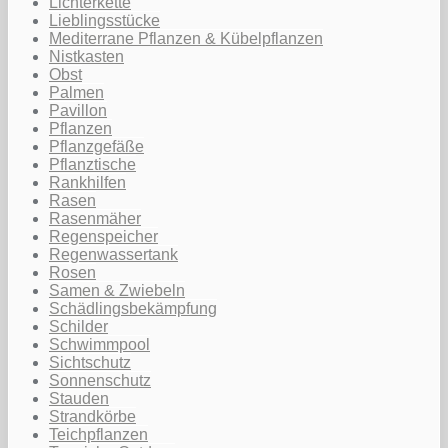
Lichterkette
Lieblingsstücke
Mediterrane Pflanzen & Kübelpflanzen
Nistkasten
Obst
Palmen
Pavillon
Pflanzen
Pflanzgefäße
Pflanztische
Rankhilfen
Rasen
Rasenmäher
Regenspeicher
Regenwassertank
Rosen
Samen & Zwiebeln
Schädlingsbekämpfung
Schilder
Schwimmpool
Sichtschutz
Sonnenschutz
Stauden
Strandkörbe
Teichpflanzen