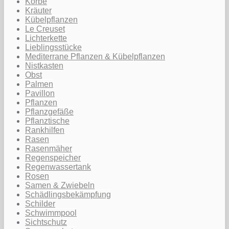
Körbe
Kräuter
Kübelpflanzen
Le Creuset
Lichterkette
Lieblingsstücke
Mediterrane Pflanzen & Kübelpflanzen
Nistkasten
Obst
Palmen
Pavillon
Pflanzen
Pflanzgefäße
Pflanztische
Rankhilfen
Rasen
Rasenmäher
Regenspeicher
Regenwassertank
Rosen
Samen & Zwiebeln
Schädlingsbekämpfung
Schilder
Schwimmpool
Sichtschutz