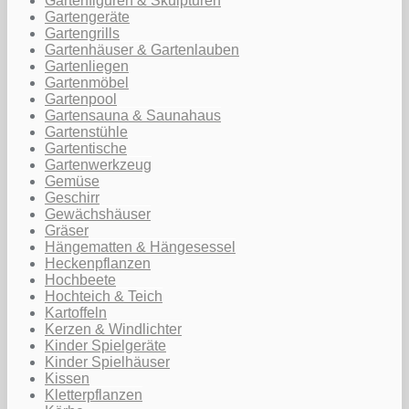
Gartenfiguren & Skulpturen
Gartengeräte
Gartengrills
Gartenhäuser & Gartenlauben
Gartenliegen
Gartenmöbel
Gartenpool
Gartensauna & Saunahaus
Gartenstühle
Gartentische
Gartenwerkzeug
Gemüse
Geschirr
Gewächshäuser
Gräser
Hängematten & Hängesessel
Heckenpflanzen
Hochbeete
Hochteich & Teich
Kartoffeln
Kerzen & Windlichter
Kinder Spielgeräte
Kinder Spielhäuser
Kissen
Kletterpflanzen