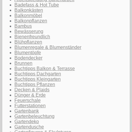
Badefass & Hot Tube
Balkonkästen
Balkonmöbel
Balkonpflanzen
Bambus
Bewässerung
Bienenfreundlich
Blühpflanzen
Blumenregale & Blumenständer
Blumentöpfe
Bodendecker
Brunnen
Buchtipps Balkon & Terrasse
Buchtipps Dachgarten
Buchtipps Kleingarten
Buchtipps Pflanzen
Decken & Plaids
Dünger & Erde
Feuerschale
Futterstationen
Gartenbank
Gartenbeleuchtung
Gartendeko
Gartendusche