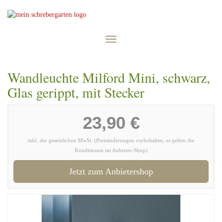
Skip
to
main
content
Toggle
navigation
Wandleuchte Milford Mini, schwarz,
Glas gerippt, mit Stecker
23,90 €
inkl. der gesetzlichen MwSt. (Preisänderungen vorbehalten, es gelten die
Konditionen im Anbieter-Shop)
Jetzt zum Anbietershop