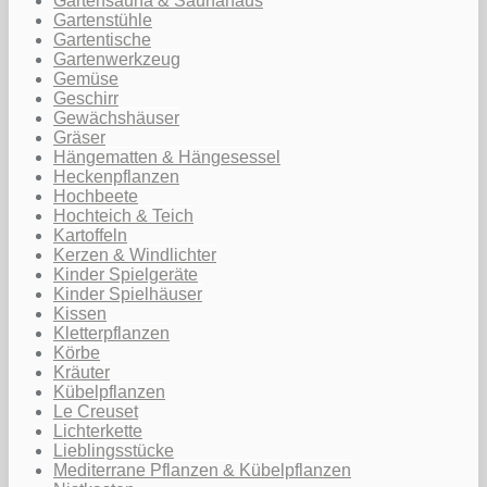
Gartensauna & Saunahaus
Gartenstühle
Gartentische
Gartenwerkzeug
Gemüse
Geschirr
Gewächshäuser
Gräser
Hängematten & Hängesessel
Heckenpflanzen
Hochbeete
Hochteich & Teich
Kartoffeln
Kerzen & Windlichter
Kinder Spielgeräte
Kinder Spielhäuser
Kissen
Kletterpflanzen
Körbe
Kräuter
Kübelpflanzen
Le Creuset
Lichterkette
Lieblingsstücke
Mediterrane Pflanzen & Kübelpflanzen