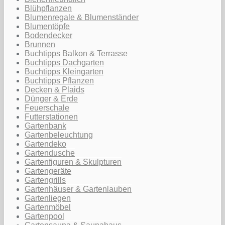
Blühpflanzen
Blumenregale & Blumenständer
Blumentöpfe
Bodendecker
Brunnen
Buchtipps Balkon & Terrasse
Buchtipps Dachgarten
Buchtipps Kleingarten
Buchtipps Pflanzen
Decken & Plaids
Dünger & Erde
Feuerschale
Futterstationen
Gartenbank
Gartenbeleuchtung
Gartendeko
Gartendusche
Gartenfiguren & Skulpturen
Gartengeräte
Gartengrills
Gartenhäuser & Gartenlauben
Gartenliegen
Gartenmöbel
Gartenpool