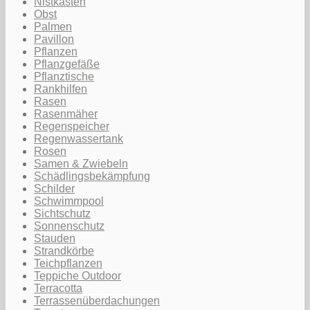
Nistkasten
Obst
Palmen
Pavillon
Pflanzen
Pflanzgefäße
Pflanztische
Rankhilfen
Rasen
Rasenmäher
Regenspeicher
Regenwassertank
Rosen
Samen & Zwiebeln
Schädlingsbekämpfung
Schilder
Schwimmpool
Sichtschutz
Sonnenschutz
Stauden
Strandkörbe
Teichpflanzen
Teppiche Outdoor
Terracotta
Terrassenüberdachungen